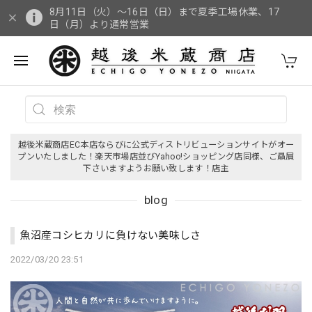
8月11日（火）～16日（日）まで夏季工場休業、17
日（月）より通常営業
越後米蔵商店EC本店ならびに公式ディストリビューションサイトがオー
プンいたしました！楽天市場店並びYahoo!ショッピング店同様、ご贔屓
下さいますようお願い致します！店主
blog
魚沼産コシヒカリに負けない美味しさ
2022/03/20 23:51