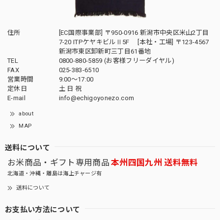
住所
[EC国際事業部] 〒950-0916 新潟市中央区米山2丁目
7-20 ITPケヤキビルⅡ5F [本社・工場] 〒123-4567
新潟市東区卸新町三丁目61番地
TEL
0800-880-5859 (お客様フリーダイヤル)
FAX
025-383-6510
営業時間
9:00～17:00
定休日
土 日 祝
E-mail
info@echigoyonezo.com
about
MAP
送料について
お米商品・ギフト専用商品
本州四国九州 送料無料
北海道・沖縄・離島は海上チャージ有
送料について
お支払い方法について