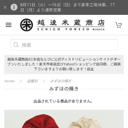
8月11日（火）～16日（日）まで夏季工場休業、17
日（月）より通常営業
越後米蔵商店EC本店ならびに公式ディストリビューションサイトがオー
プンいたしました！楽天市場店並びYahoo!ショッピング店同様、ご贔屓
下さいますようお願い致します！店主
Home
品種別
みずほの輝き
みずほの輝き
出品されている商品がありません。