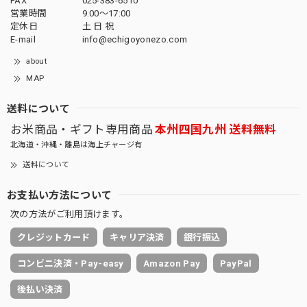
FAX
025-383-6510
営業時間
9:00～17:00
定休日
土 日 祝
E-mail
info@echigoyonezo.com
about
MAP
送料について
お米商品・ギフト専用商品
本州四国九州 送料無料
北海道・沖縄・離島は海上チャージ有
送料について
お支払い方法について
次の方法がご利用頂けます。
クレジットカード
キャリア決済
銀行振込
コンビニ決済・Pay-easy
Amazon Pay
PayPal
後払い決済