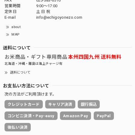
FAX
025-383-6510
営業時間
9:00～17:00
定休日
土 日 祝
E-mail
info@echigoyonezo.com
about
MAP
送料について
お米商品・ギフト専用商品
本州四国九州 送料無料
北海道・沖縄・離島は海上チャージ有
送料について
お支払い方法について
次の方法がご利用頂けます。
クレジットカード
キャリア決済
銀行振込
コンビニ決済・Pay-easy
Amazon Pay
PayPal
後払い決済