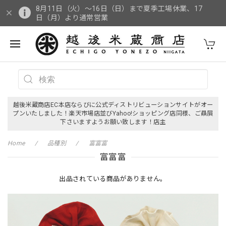
8月11日（火）～16日（日）まで夏季工場休業、17
日（月）より通常営業
越後米蔵商店EC本店ならびに公式ディストリビューションサイトがオー
プンいたしました！楽天市場店並びYahoo!ショッピング店同様、ご贔屓
下さいますようお願い致します！店主
Home
品種別
富富富
富富富
出品されている商品がありません。