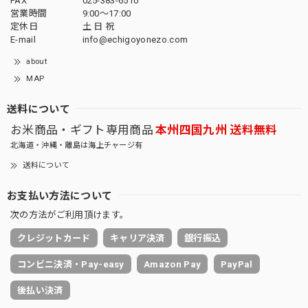
FAX
025-383-6510
営業時間
9:00～17:00
定休日
土 日 祝
E-mail
info@echigoyonezo.com
about
MAP
送料について
お米商品・ギフト専用商品
本州四国九州 送料無料
北海道・沖縄・離島は海上チャージ有
送料について
お支払い方法について
次の方法がご利用頂けます。
クレジットカード
キャリア決済
銀行振込
コンビニ決済・Pay-easy
Amazon Pay
PayPal
後払い決済