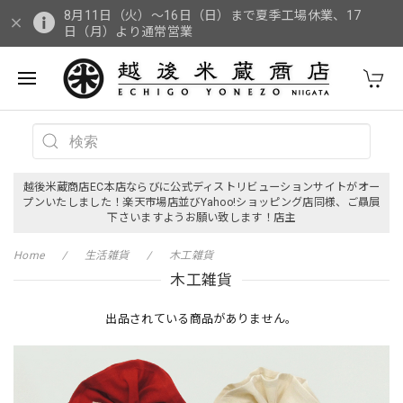
8月11日（火）～16日（日）まで夏季工場休業、17
日（月）より通常営業
越後米蔵商店EC本店ならびに公式ディストリビューションサイトがオー
プンいたしました！楽天市場店並びYahoo!ショッピング店同様、ご贔屓
下さいますようお願い致します！店主
Home
生活雑貨
木工雑貨
木工雑貨
出品されている商品がありません。