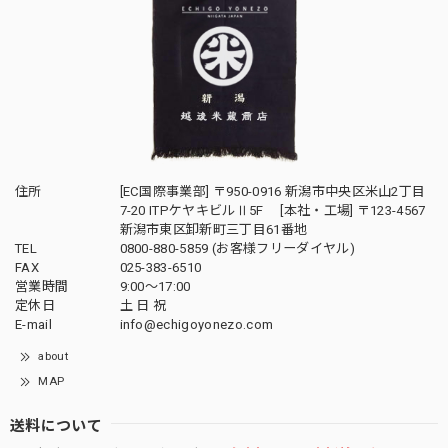
住所
[EC国際事業部] 〒950-0916 新潟市中央区米山2丁目
7-20 ITPケヤキビルⅡ5F [本社・工場] 〒123-4567
新潟市東区卸新町三丁目61番地
TEL
0800-880-5859 (お客様フリーダイヤル)
FAX
025-383-6510
営業時間
9:00～17:00
定休日
土 日 祝
E-mail
info@echigoyonezo.com
about
MAP
送料について