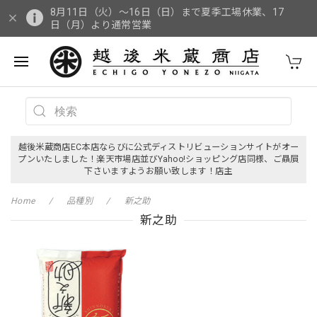
8月11日（火）～16日（日）まで夏季工場休業、17
日（月）より通常営業
越後米蔵商店EC本店ならびに公式ディストリビューションサイトがオー
プンいたしました！楽天市場店並びYahoo!ショッピング店同様、ご贔屓
下さいますようお願い致します！店主
Home
品種別
新之助
新之助