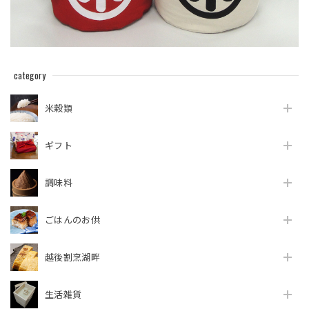
category
米穀類
ギフト
調味料
ごはんのお供
越後割烹湖畔
生活雑貨