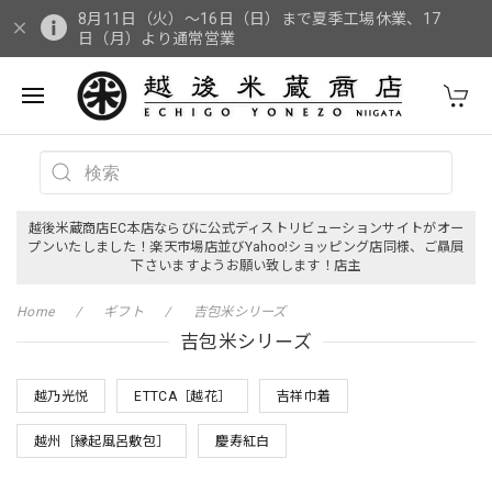
8月11日（火）～16日（日）まで夏季工場休業、17
日（月）より通常営業
越後米蔵商店EC本店ならびに公式ディストリビューションサイトがオー
プンいたしました！楽天市場店並びYahoo!ショッピング店同様、ご贔屓
下さいますようお願い致します！店主
Home
ギフト
吉包米シリーズ
吉包米シリーズ
越乃光悦
ETTCA［越花］
吉祥巾着
越州［縁起風呂敷包］
慶寿紅白