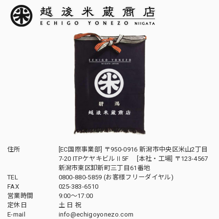
住所
[EC国際事業部] 〒950-0916 新潟市中央区米山2丁目
7-20 ITPケヤキビルⅡ5F [本社・工場] 〒123-4567
新潟市東区卸新町三丁目61番地
TEL
0800-880-5859 (お客様フリーダイヤル)
FAX
025-383-6510
営業時間
9:00～17:00
定休日
土 日 祝
E-mail
info@echigoyonezo.com