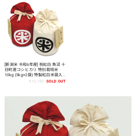
[新潟米 令和6年産] 祝紅白 魚沼 十
日町産コシヒカリ 特別栽培米
10kg (5kg×2袋) 特製紅白米袋入
十日町 こしひかり 吉包米
¥13,730
SOLD OUT