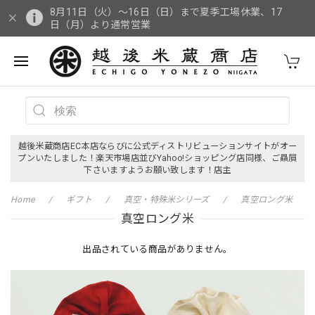
8月11日（火）～16日（日）まで夏季工場休業、17
日（月）より通常営業
越後米蔵商店EC本店ならびに公式ディストリビューションサイトがオー
プンいたしました！楽天市場店並びYahoo!ショッピング店同様、ご贔屓
下さいますようお願い致します！店主
Home
ギフト
真空・特殊米シリーズ
真空ロング米
真空ロング米
出品されている商品がありません。