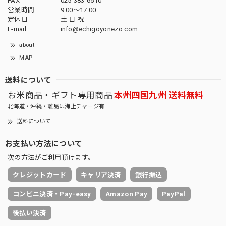
FAX
025-383-6510
営業時間
9:00～17:00
定休日
土 日 祝
E-mail
info@echigoyonezo.com
about
MAP
送料について
お米商品・ギフト専用商品
本州四国九州 送料無料
北海道・沖縄・離島は海上チャージ有
送料について
お支払い方法について
次の方法がご利用頂けます。
クレジットカード
キャリア決済
銀行振込
コンビニ決済・Pay-easy
Amazon Pay
PayPal
後払い決済