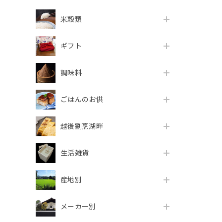
米穀類
ギフト
調味料
ごはんのお供
越後割烹湖畔
生活雑貨
産地別
メーカー別