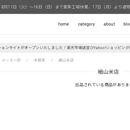
8月11日（火）～16日（日）まで夏季工場休業、17日（月）より通
home
category
about
blo
ションサイトがオープンいたしました！楽天市場店並びYahoo!ショッピン
メーカー別
米穀系
細山米店
細山米店
出品されている商品がありま