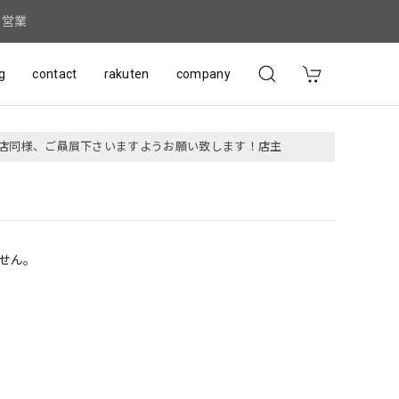
常営業
g
contact
rakuten
company
グ店同様、ご贔屓下さいますようお願い致します！店主
せん。