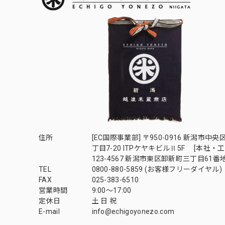
住所
[EC国際事業部] 〒950-0916 新潟市中央
丁目7-20 ITPケヤキビルⅡ5F [本社・工
123-4567 新潟市東区卸新町三丁目61番
TEL
0800-880-5859 (お客様フリーダイヤル)
FAX
025-383-6510
営業時間
9:00～17:00
定休日
土 日 祝
E-mail
info@echigoyonezo.com