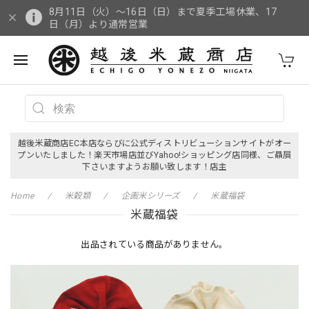
8月11日（火）～16日（日）まで夏季工場休業、17
日（月）より通常営業
越後米蔵商店EC本店ならびに公式ディストリビューションサイトがオー
プンいたしました！楽天市場店並びYahoo!ショッピング店同様、ご贔屓
下さいますようお願い致します！店主
Home
米穀類
企画米シリーズ
米蔵福袋
米蔵福袋
出品されている商品がありません。