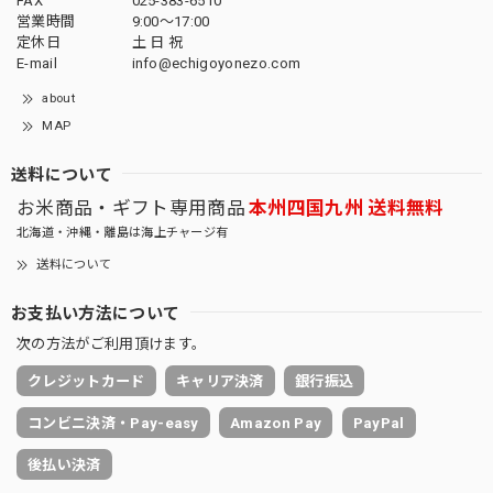
FAX
025-383-6510
営業時間
9:00～17:00
定休日
土 日 祝
E-mail
info@echigoyonezo.com
about
MAP
送料について
お米商品・ギフト専用商品
本州四国九州 送料無料
北海道・沖縄・離島は海上チャージ有
送料について
お支払い方法について
次の方法がご利用頂けます。
クレジットカード
キャリア決済
銀行振込
コンビニ決済・Pay-easy
Amazon Pay
PayPal
後払い決済