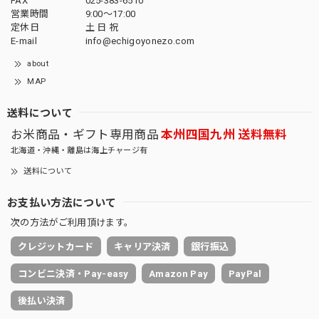
FAX
025-383-6510
営業時間
9:00～17:00
定休日
土 日 祝
E-mail
info@echigoyonezo.com
about
MAP
送料について
お米商品・ギフト専用商品
本州四国九州 送料無料
北海道・沖縄・離島は海上チャージ有
送料について
お支払い方法について
次の方法がご利用頂けます。
クレジットカード
キャリア決済
銀行振込
コンビニ決済・Pay-easy
Amazon Pay
PayPal
後払い決済