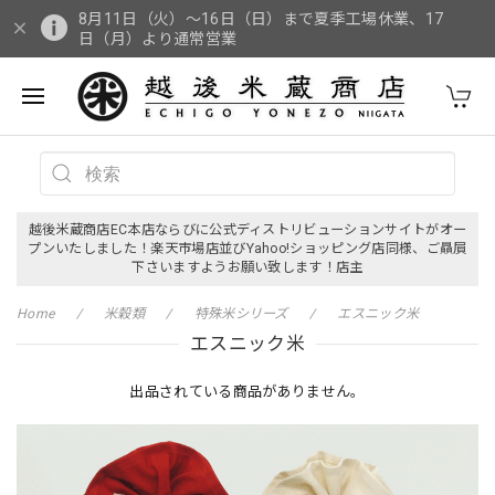
8月11日（火）～16日（日）まで夏季工場休業、17
日（月）より通常営業
越後米蔵商店EC本店ならびに公式ディストリビューションサイトがオー
プンいたしました！楽天市場店並びYahoo!ショッピング店同様、ご贔屓
下さいますようお願い致します！店主
Home
米穀類
特殊米シリーズ
エスニック米
エスニック米
出品されている商品がありません。