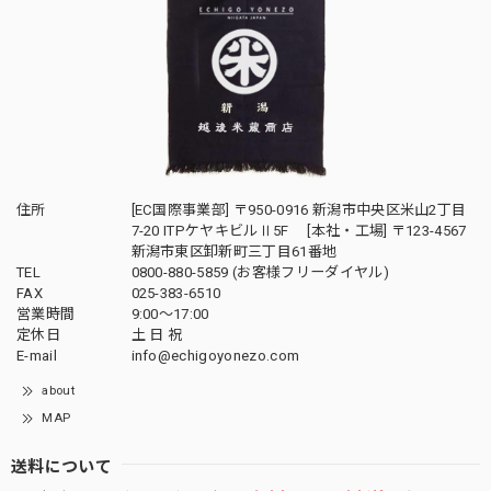
住所
[EC国際事業部] 〒950-0916 新潟市中央区米山2丁目
7-20 ITPケヤキビルⅡ5F [本社・工場] 〒123-4567
新潟市東区卸新町三丁目61番地
TEL
0800-880-5859 (お客様フリーダイヤル)
FAX
025-383-6510
営業時間
9:00～17:00
定休日
土 日 祝
E-mail
info@echigoyonezo.com
about
MAP
送料について