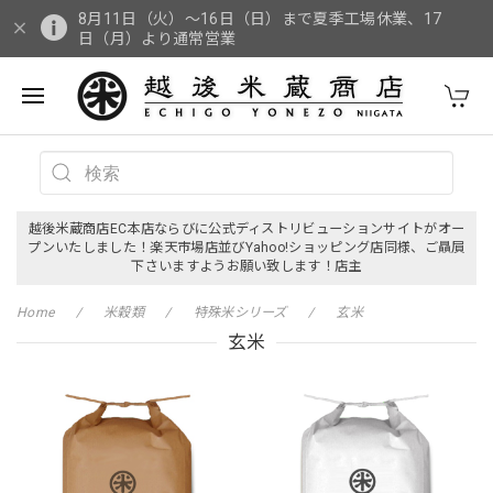
8月11日（火）～16日（日）まで夏季工場休業、17
日（月）より通常営業
越後米蔵商店EC本店ならびに公式ディストリビューションサイトがオー
プンいたしました！楽天市場店並びYahoo!ショッピング店同様、ご贔屓
下さいますようお願い致します！店主
Home
米穀類
特殊米シリーズ
玄米
玄米