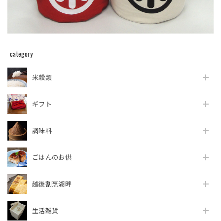
category
米穀類
ギフト
調味料
ごはんのお供
越後割烹湖畔
生活雑貨